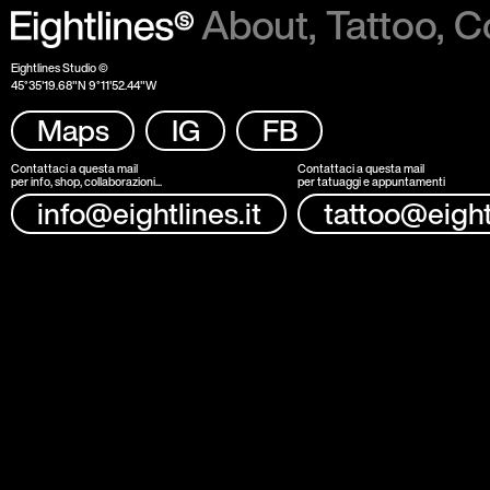
About
Tattoo
Co
Eightlines Studio ©
45°35'19.68"N 9°11'52.44"W
Maps
IG
FB
Contattaci a questa mail
Contattaci a questa mail
per info, shop, collaborazioni...
per tatuaggi e appuntamenti
info@eightlines.it
tattoo@eightl