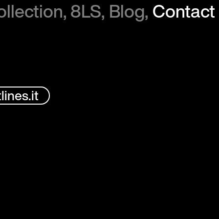
llection
8LS
Blog
Contact
ines.it